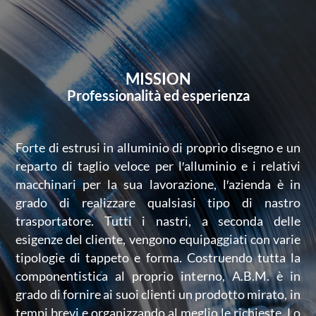
MISSION
Professionalità ed esperienza
Forte di estrusi in alluminio di proprio disegno e un
reparto di taglio veloce per l′alluminio e i relativi
macchinari per la sua lavorazione, l′azienda è in
grado di realizzare qualsiasi tipo di nastro
trasportatore. Tutti i nastri, a seconda delle
esigenze del cliente, vengono equipaggiati con varie
tipologie di tappeto e forma. Costruendo tutta la
componentistica al proprio interno, A.B.M. è in
grado di fornire ai suoi clienti un prodotto mirato, in
tempi brevi e organizzando al meglio le richieste. Lo